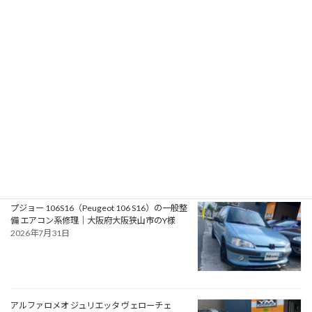
RPMotorhomes 2026 Rebel AWD Pro 419｜メ
ルセデス公認ビルダーによるスプリンターベー
スのアドベンチャースタイル バンキャンパー
2026年8月2日
フォード モンデオ ST220（Ford Mondeo
ST220）の車検｜兵庫県明石市のU様
2026年8月1日
プジョー 106S16（Peugeot 106 S16）の一般整
備 エアコン系修理｜大阪府大阪狭山市のY様
2026年7月31日
アルファロメオ ジュリエッタ ヴェローチェ