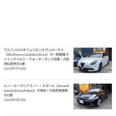
プジョー 106S16（Peugeot 106 S16）の一般整
備 エアコン系修理｜大阪府大阪狭山市のY様
2026年7月31日
アルファロメオ ジュリエッタ ヴェローチェ
（Alfa Romeo Giulietta Veloce）の一般整備 タ
イミングベルト・ウォーターポンプ交換｜大阪
府松原市のN様
2026年7月30日
ルノー ルーテシア ルノー・スポール（Renault
Lutecia Renault Sport）の車検｜大阪府泉南郡
のO様
2026年7月28日