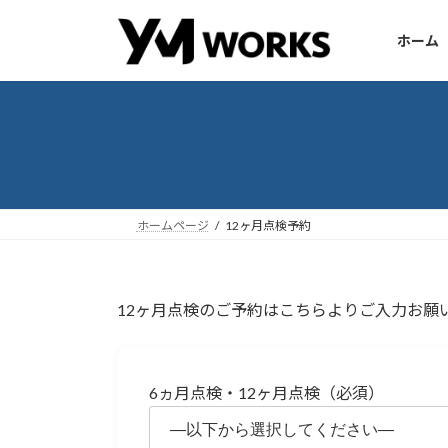
コ
ナ
ン
ビ
ホーム
テ
ゲ
ン
ー
ツ
シ
へ
ョ
ス
ン
キ
に
ッ
移
ホームページ
12ヶ月点検予約
プ
動
12ヶ月点検のご予約はこちらよりご入力お願
6ヵ月点検・12ヶ月点検（必須）