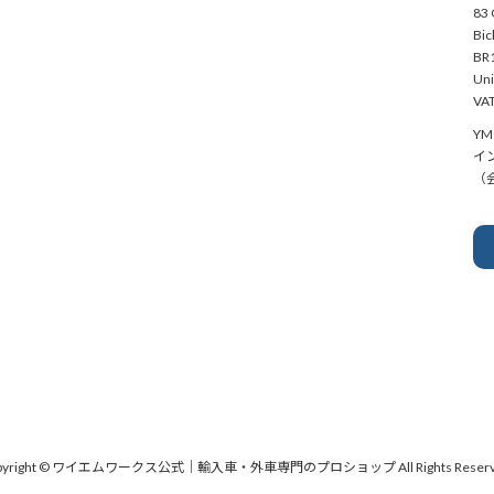
83 
Bic
BR1
Uni
VAT
YM 
イ
（会
pyright © ワイエムワークス公式｜輸入車・外車専門のプロショップ All Rights Reserv