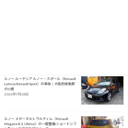
備 エアコン系修理｜大阪府大阪狭山市のY様
2026年7月31日
アルファロメオ ジュリエッタ ヴェローチェ
（Alfa Romeo Giulietta Veloce）の一般整備 タ
イミングベルト・ウォーターポンプ交換｜大阪
府松原市のN様
2026年7月30日
ルノー ルーテシア ルノー・スポール（Renault
Lutecia Renault Sport）の車検｜大阪府泉南郡
のO様
2026年7月28日
ルノー メガーヌ R.S. ウルティム（Renault
Megane R.S. Ultime）の一般整備 ショートシフ