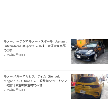
アルファロメオ ジュリエッタ ヴェローチェ
（Alfa Romeo Giulietta Veloce）の一般整備 タ
イミングベルト・ウォーターポンプ交換｜大阪
府松原市のN様
2026年7月30日
ルノー ルーテシア ルノー・スポール（Renault
Lutecia Renault Sport）の車検｜大阪府泉南郡
のO様
2026年7月28日
ルノー メガーヌ R.S. ウルティム（Renault
Megane R.S. Ultime）の一般整備 ショートシフ
ト取付｜京都府京都市のM様
2026年7月26日