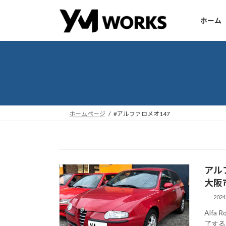
コ
ナ
ン
ビ
ホーム
テ
ゲ
ン
ー
ツ
シ
へ
ョ
ス
ン
キ
に
ッ
移
ホームページ
#アルファロメオ147
プ
動
アルフ
大阪
202
Alf
了する