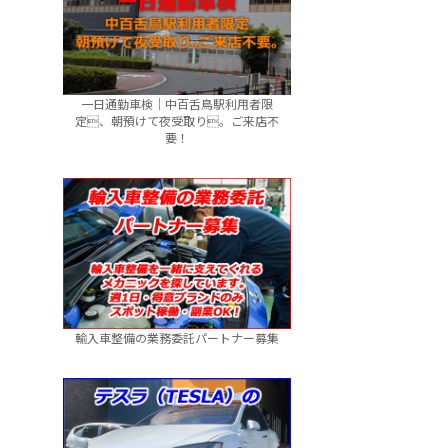
一日通勤車検｜中百舌鳥駅利用者限
定、朝預けて夜受取り。ご来店不
要！
輸入車整備の業務委託パートナー募集