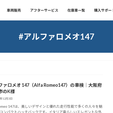
車両販売
アフターサービス
在庫車一覧
購入サポー
#アルファロメオ147
ァロメオ 147（Alfa Romeo147）の車検｜大阪府
市のK様
4年12月3日
a Romeo 147は、美しいデザインと優れた走行性能で多くの人々を魅
コンパクトハッチバックです。イタリア車らしいエレガントな外