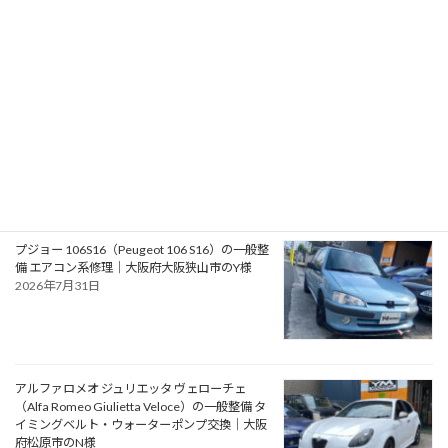
スのアドベンチャースタイル バンキャンパー
2026年8月2日
フォード モンデオ ST220（Ford Mondeo
ST220）の車検｜兵庫県明石市のU様
2026年8月1日
プジョー 106S16（Peugeot 106 S16）の一般整
備 エアコン系修理｜大阪府大阪狭山市のY様
2026年7月31日
アルファロメオ ジュリエッタ ヴェローチェ
（Alfa Romeo Giulietta Veloce）の一般整備 タ
イミングベルト・ウォーターポンプ交換｜大阪
府松原市のN様