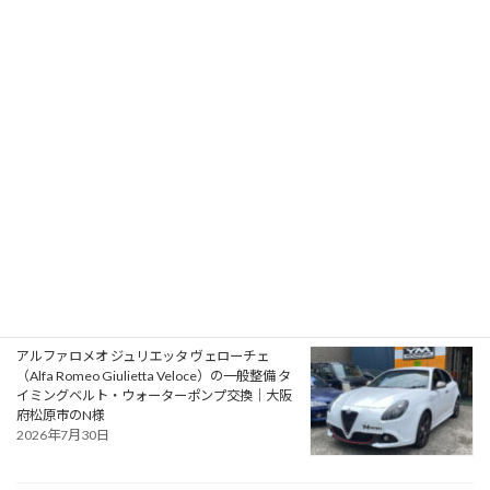
フォード モンデオ ST220（Ford Mondeo
ST220）の車検｜兵庫県明石市のU様
2026年8月1日
プジョー 106S16（Peugeot 106 S16）の一般整
備 エアコン系修理｜大阪府大阪狭山市のY様
2026年7月31日
アルファロメオ ジュリエッタ ヴェローチェ
（Alfa Romeo Giulietta Veloce）の一般整備 タ
イミングベルト・ウォーターポンプ交換｜大阪
府松原市のN様
2026年7月30日