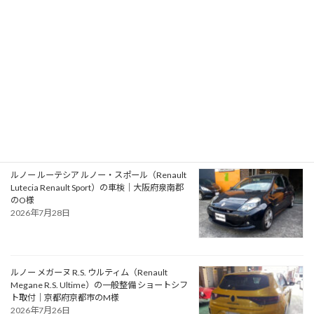
2026年7月31日
アルファロメオ ジュリエッタ ヴェローチェ
（Alfa Romeo Giulietta Veloce）の一般整備 タ
イミングベルト・ウォーターポンプ交換｜大阪
府松原市のN様
2026年7月30日
ルノー ルーテシア ルノー・スポール（Renault
Lutecia Renault Sport）の車検｜大阪府泉南郡
のO様
2026年7月28日
ルノー メガーヌ R.S. ウルティム（Renault
Megane R.S. Ultime）の一般整備 ショートシフ
ト取付｜京都府京都市のM様
2026年7月26日