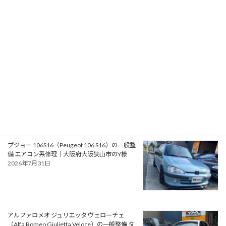
RPMotorhomes 2026 Rebel AWD Pro 419｜メ
ルセデス公認ビルダーによるスプリンターベー
スのアドベンチャースタイル バンキャンパー
2026年8月2日
フォード モンデオ ST220（Ford Mondeo
ST220）の車検｜兵庫県明石市のU様
2026年8月1日
プジョー 106S16（Peugeot 106 S16）の一般整
備 エアコン系修理｜大阪府大阪狭山市のY様
2026年7月31日
アルファロメオ ジュリエッタ ヴェローチェ
（Alfa Romeo Giulietta Veloce）の一般整備 タ