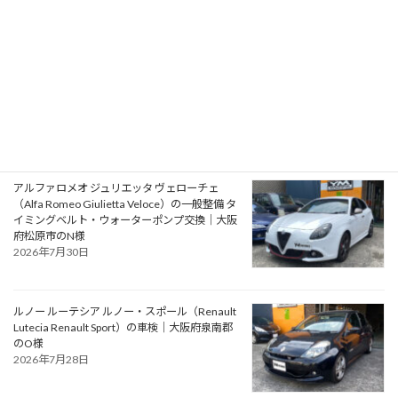
プジョー 106S16（Peugeot 106 S16）の一般整
備 エアコン系修理｜大阪府大阪狭山市のY様
2026年7月31日
アルファロメオ ジュリエッタ ヴェローチェ
（Alfa Romeo Giulietta Veloce）の一般整備 タ
イミングベルト・ウォーターポンプ交換｜大阪
府松原市のN様
2026年7月30日
ルノー ルーテシア ルノー・スポール（Renault
Lutecia Renault Sport）の車検｜大阪府泉南郡
のO様
2026年7月28日