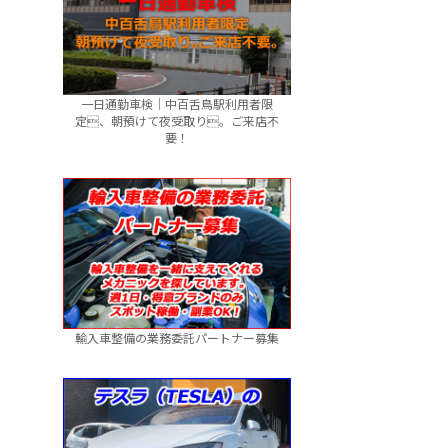
一日通勤車検｜中百舌鳥駅利用者限
定、朝預けて夜受取り。ご来店不
要！
輸入車整備の業務委託パートナー募集