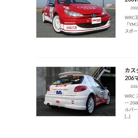
200
WRC
「YMス
スポーツ
カス
206マ
200
WRC
ー 20
ルパー
[…]