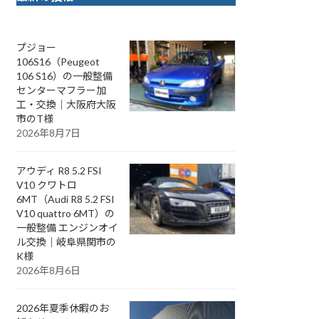
プジョー
106S16（Peugeot
106 S16）の一般整備
センターマフラー加
工・交換｜大阪府大阪
市のT様
2026年8月7日
アウディ R8 5.2 FSI
V10 クワトロ
6MT（Audi R8 5.2 FSI
V10 quattro 6MT）の
一般整備 エンジンオイ
ル交換｜岐阜県関市の
K様
2026年8月6日
2026年夏季休暇のお