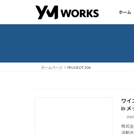
コ
ナ
ン
ビ
ホーム
テ
ゲ
ン
ー
ツ
シ
へ
ョ
ス
ン
キ
に
ッ
移
ホームページ
PEUGEOT 206
プ
動
ワイ
in
202
株式会
活動法