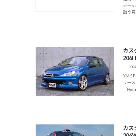
デー 
談や買い
カス
206H
200
YM S
リース
「High 
カス
206W