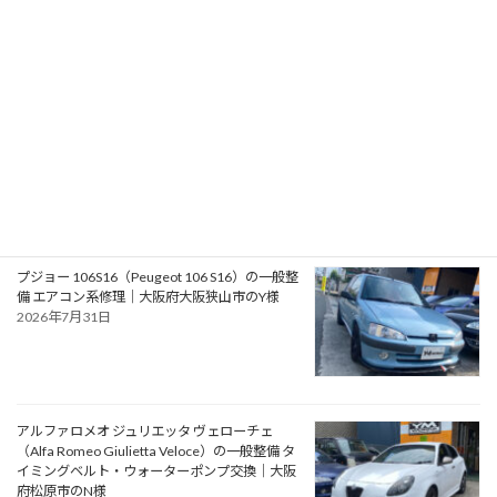
スのアドベンチャースタイル バンキャンパー
2026年8月2日
フォード モンデオ ST220（Ford Mondeo
ST220）の車検｜兵庫県明石市のU様
2026年8月1日
プジョー 106S16（Peugeot 106 S16）の一般整
備 エアコン系修理｜大阪府大阪狭山市のY様
2026年7月31日
アルファロメオ ジュリエッタ ヴェローチェ
（Alfa Romeo Giulietta Veloce）の一般整備 タ
イミングベルト・ウォーターポンプ交換｜大阪
府松原市のN様