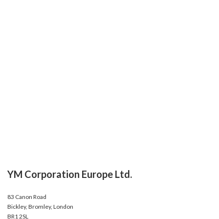
YM Corporation Europe Ltd.
83 Canon Road
Bickley, Bromley, London
BR1 2SL