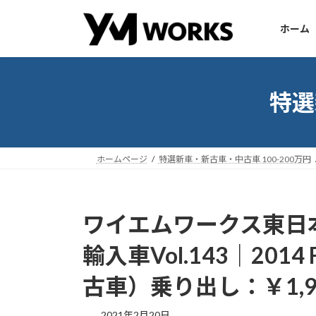
コ
ナ
ン
ビ
ホーム
テ
ゲ
ン
ー
ツ
シ
へ
ョ
特選
ス
ン
キ
に
ッ
移
ホームページ
特選新車・新古車・中古車 100-200万円
プ
動
ワイエムワークス東日本
輸入車Vol.143｜2014 Fi
古車）乗り出し：￥1,98
2021年2月20日