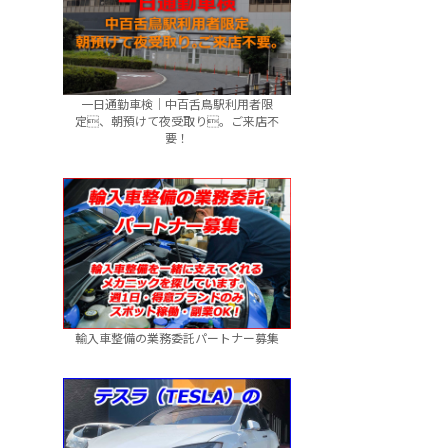
一日通勤車検｜中百舌鳥駅利用者限
定、朝預けて夜受取り。ご来店不
要！
輸入車整備の業務委託パートナー募集