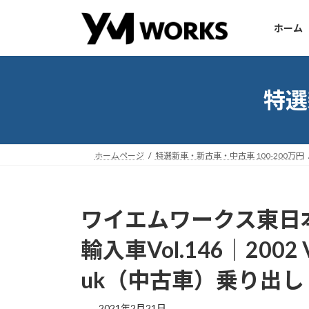
コ
ナ
ン
ビ
ホーム
テ
ゲ
ン
ー
ツ
シ
へ
ョ
特選
ス
ン
キ
に
ッ
移
ホームページ
特選新車・新古車・中古車 100-200万円
プ
動
ワイエムワークス東日本
輸入車Vol.146｜2002 Vol
uk（中古車）乗り出し：￥
2021年2月21日