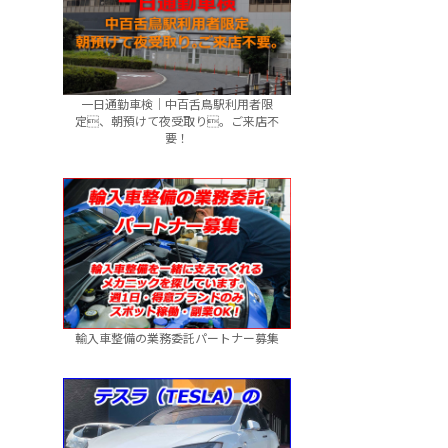
一日通勤車検｜中百舌鳥駅利用者限
定、朝預けて夜受取り。ご来店不
要！
輸入車整備の業務委託パートナー募集