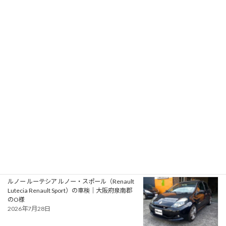
プジョー 106S16（Peugeot 106 S16）の一般整
備 エアコン系修理｜大阪府大阪狭山市のY様
2026年7月31日
アルファロメオ ジュリエッタ ヴェローチェ
（Alfa Romeo Giulietta Veloce）の一般整備 タ
イミングベルト・ウォーターポンプ交換｜大阪
府松原市のN様
2026年7月30日
ルノー ルーテシア ルノー・スポール（Renault
Lutecia Renault Sport）の車検｜大阪府泉南郡
のO様
2026年7月28日