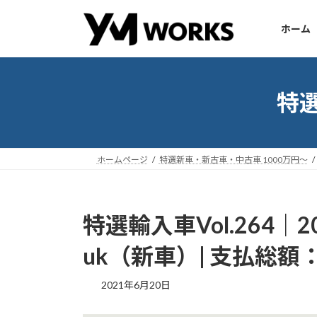
コ
ナ
ン
ビ
ホーム
テ
ゲ
ン
ー
ツ
シ
へ
ョ
特選
ス
ン
キ
に
ッ
移
ホームページ
特選新車・新古車・中古車 1000万円～
プ
動
特選輸入車Vol.264｜2021
uk（新車）| 支払総額：￥
2021年6月20日