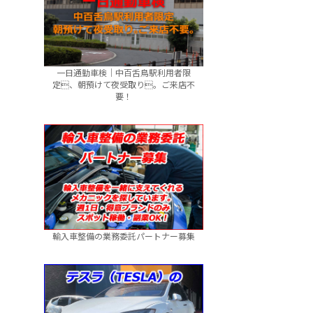
一日通勤車検｜中百舌鳥駅利用者限
定、朝預けて夜受取り。ご来店不
要！
輸入車整備の業務委託パートナー募集