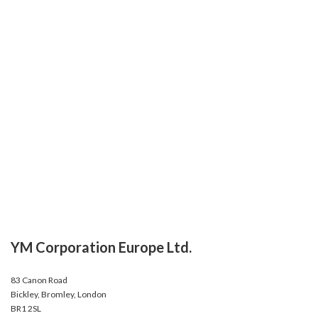
YM Corporation Europe Ltd.
83 Canon Road
Bickley, Bromley, London
BR1 2SL