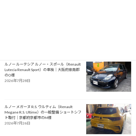
アルファロメオ ジュリエッタ ヴェローチェ
（Alfa Romeo Giulietta Veloce）の一般整備 タ
イミングベルト・ウォーターポンプ交換｜大阪
府松原市のN様
2026年7月30日
ルノー ルーテシア ルノー・スポール（Renault
Lutecia Renault Sport）の車検｜大阪府泉南郡
のO様
2026年7月28日
ルノー メガーヌ R.S. ウルティム（Renault
Megane R.S. Ultime）の一般整備 ショートシフ
ト取付｜京都府京都市のM様
2026年7月26日