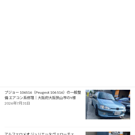
RPMotorhomes 2026 Rebel AWD Pro 419｜メ
ルセデス公認ビルダーによるスプリンターベー
スのアドベンチャースタイル バンキャンパー
2026年8月2日
フォード モンデオ ST220（Ford Mondeo
ST220）の車検｜兵庫県明石市のU様
2026年8月1日
プジョー 106S16（Peugeot 106 S16）の一般整
備 エアコン系修理｜大阪府大阪狭山市のY様
2026年7月31日
アルファロメオ ジュリエッタ ヴェローチェ