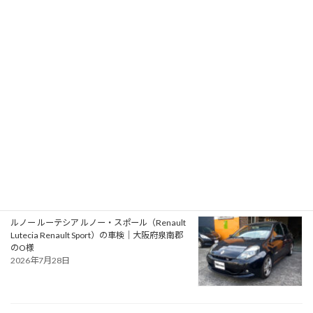
プジョー 106S16（Peugeot 106 S16）の一般整
備 エアコン系修理｜大阪府大阪狭山市のY様
2026年7月31日
アルファロメオ ジュリエッタ ヴェローチェ
（Alfa Romeo Giulietta Veloce）の一般整備 タ
イミングベルト・ウォーターポンプ交換｜大阪
府松原市のN様
2026年7月30日
ルノー ルーテシア ルノー・スポール（Renault
Lutecia Renault Sport）の車検｜大阪府泉南郡
のO様
2026年7月28日