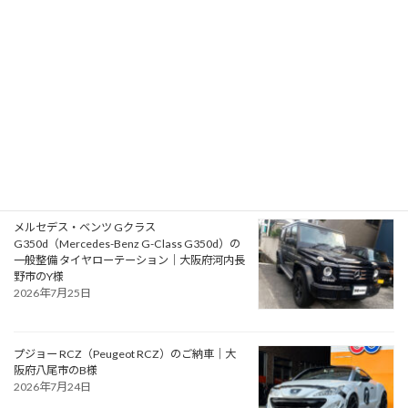
のO様
2026年7月28日
ルノー メガーヌ R.S. ウルティム（Renault
Megane R.S. Ultime）の一般整備 ショートシフ
ト取付｜京都府京都市のM様
2026年7月26日
メルセデス・ベンツ Gクラス
G350d（Mercedes-Benz G-Class G350d）の
一般整備 タイヤローテーション｜大阪府河内長
野市のY様
2026年7月25日
プジョー RCZ（Peugeot RCZ）のご納車｜大
阪府八尾市のB様
2026年7月24日