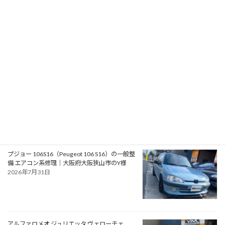
RPMotorhomes 2026 Rebel AWD Pro 419｜メ
ルセデス公認ビルダーによるスプリンターベー
スのアドベンチャースタイル バンキャンパー
2026年8月2日
フォード モンデオ ST220（Ford Mondeo
ST220）の車検｜兵庫県明石市のU様
2026年8月1日
プジョー 106S16（Peugeot 106 S16）の一般整
備 エアコン系修理｜大阪府大阪狭山市のY様
2026年7月31日
アルファロメオ ジュリエッタ ヴェローチェ