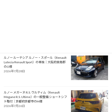
アルファロメオ ジュリエッタ ヴェローチェ
（Alfa Romeo Giulietta Veloce）の一般整備 タ
イミングベルト・ウォーターポンプ交換｜大阪
府松原市のN様
2026年7月30日
ルノー ルーテシア ルノー・スポール（Renault
Lutecia Renault Sport）の車検｜大阪府泉南郡
のO様
2026年7月28日
ルノー メガーヌ R.S. ウルティム（Renault
Megane R.S. Ultime）の一般整備 ショートシフ
ト取付｜京都府京都市のM様
2026年7月26日