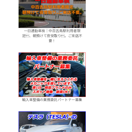
一日通勤車検｜中百舌鳥駅利用者限
定、朝預けて夜受取り。ご来店不
要！
輸入車整備の業務委託パートナー募集