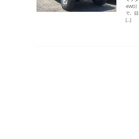
4WD
で、日
[…]