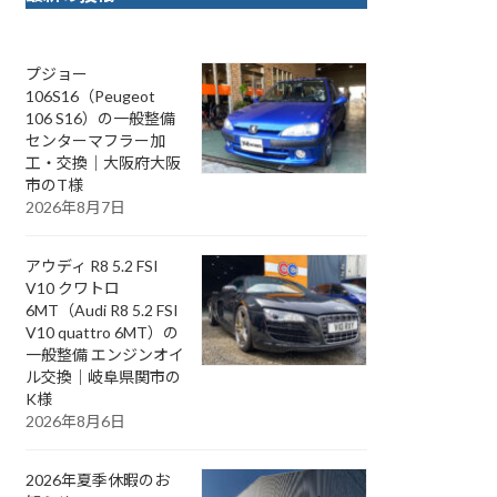
プジョー
106S16（Peugeot
106 S16）の一般整備
センターマフラー加
工・交換｜大阪府大阪
市のT様
2026年8月7日
アウディ R8 5.2 FSI
V10 クワトロ
6MT（Audi R8 5.2 FSI
V10 quattro 6MT）の
一般整備 エンジンオイ
ル交換｜岐阜県関市の
K様
2026年8月6日
2026年夏季休暇のお