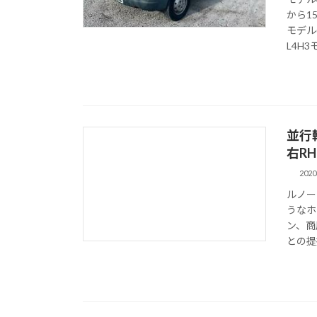
から1
モデル
L4H3モ
並行輸
右RH
202
ルノー
うなホ
ン、商
との提