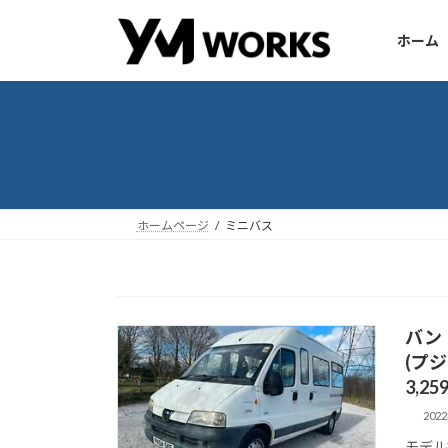
コ
ナ
ン
ビ
ホーム
テ
ゲ
ン
ー
ツ
シ
へ
ョ
ス
ン
キ
に
ッ
移
ホームページ
ミニバス
プ
動
バン・
(プジ
3,25
202
モデル