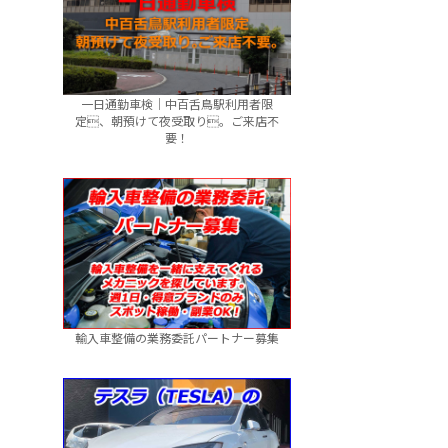
一日通勤車検｜中百舌鳥駅利用者限
定、朝預けて夜受取り。ご来店不
要！
輸入車整備の業務委託パートナー募集