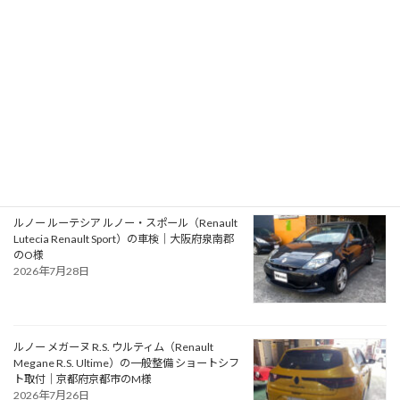
2026年7月31日
アルファロメオ ジュリエッタ ヴェローチェ
（Alfa Romeo Giulietta Veloce）の一般整備 タ
イミングベルト・ウォーターポンプ交換｜大阪
府松原市のN様
2026年7月30日
ルノー ルーテシア ルノー・スポール（Renault
Lutecia Renault Sport）の車検｜大阪府泉南郡
のO様
2026年7月28日
ルノー メガーヌ R.S. ウルティム（Renault
Megane R.S. Ultime）の一般整備 ショートシフ
ト取付｜京都府京都市のM様
2026年7月26日