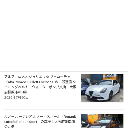
ST220）の車検｜兵庫県明石市のU様
2026年8月1日
プジョー 106S16（Peugeot 106 S16）の一般整
備 エアコン系修理｜大阪府大阪狭山市のY様
2026年7月31日
アルファロメオ ジュリエッタ ヴェローチェ
（Alfa Romeo Giulietta Veloce）の一般整備 タ
イミングベルト・ウォーターポンプ交換｜大阪
府松原市のN様
2026年7月30日
ルノー ルーテシア ルノー・スポール（Renault
Lutecia Renault Sport）の車検｜大阪府泉南郡
のO様