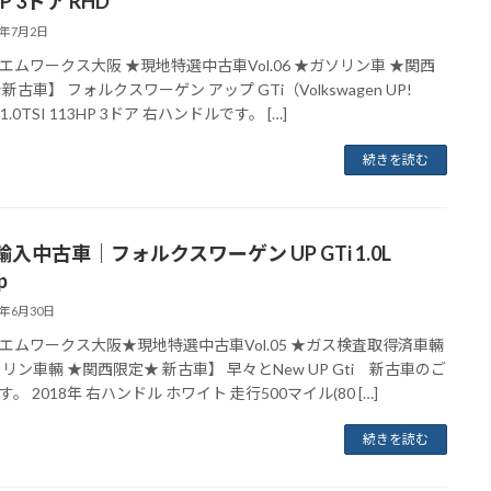
HP 3ドア RHD
8年7月2日
エムワークス大阪 ★現地特選中古車Vol.06 ★ガソリン車 ★関西
新古車】 フォルクスワーゲン アップ GTi（Volkswagen UP!
 1.0TSI 113HP 3ドア 右ハンドルです。 […]
続きを読む
入中古車｜フォルクスワーゲン UP GTi 1.0L
p
8年6月30日
エムワークス大阪★現地特選中古車Vol.05 ★ガス検査取得済車輛
ソリン車輛 ★関西限定★ 新古車】 早々とNew UP Gti 新古車のご
。 2018年 右ハンドル ホワイト 走行500マイル(80 […]
続きを読む