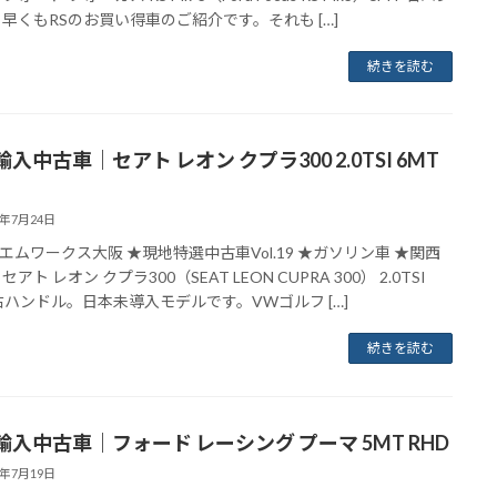
 早くもRSのお買い得車のご紹介です。それも […]
続きを読む
入中古車｜セアト レオン クプラ300 2.0TSI 6MT
8年7月24日
エムワークス大阪 ★現地特選中古車Vol.19 ★ガソリン車 ★関西
セアト レオン クプラ300（SEAT LEON CUPRA 300） 2.0TSI
 右ハンドル。日本未導入モデルです。VWゴルフ […]
続きを読む
輸入中古車｜フォード レーシング プーマ 5MT RHD
8年7月19日