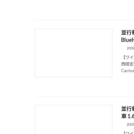
並行
Blu
201
【ワイ
西限定
Cactu
並行
車 1.
201
【ワイ