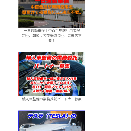
一日通勤車検｜中百舌鳥駅利用者限
定、朝預けて夜受取り。ご来店不
要！
輸入車整備の業務委託パートナー募集