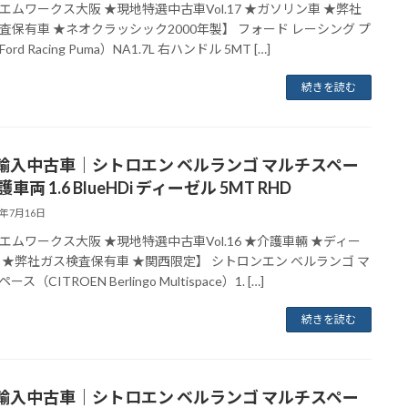
エムワークス大阪 ★現地特選中古車Vol.17 ★ガソリン車 ★弊社
査保有車 ★ネオクラッシック2000年製】 フォード レーシング プ
rd Racing Puma）NA1.7L 右ハンドル 5MT […]
続きを読む
輸入中古車｜シトロエン ベルランゴ マルチスペー
護車両 1.6 BlueHDi ディーゼル 5MT RHD
8年7月16日
エムワークス大阪 ★現地特選中古車Vol.16 ★介護車輛 ★ディー
 ★弊社ガス検査保有車 ★関西限定】 シトロンエン ベルランゴ マ
ス（CITROEN Berlingo Multispace）1. […]
続きを読む
輸入中古車｜シトロエン ベルランゴ マルチスペー