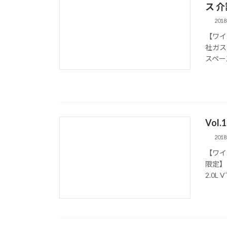
ス 介
201
【ワイ
社ガス
スペース 
Vol
201
【ワイ
限定】 
2.0L 