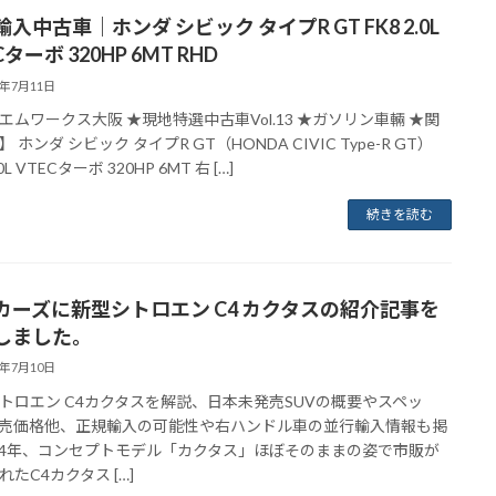
入中古車｜ホンダ シビック タイプR GT FK8 2.0L
Cターボ 320HP 6MT RHD
8年7月11日
エムワークス大阪 ★現地特選中古車Vol.13 ★ガソリン車輛 ★関
 ホンダ シビック タイプR GT（HONDA CIVIC Type-R GT）
.0L VTECターボ 320HP 6MT 右 […]
続きを読む
カーズに新型シトロエン C4 カクタスの紹介記事を
しました。
8年7月10日
トロエン C4カクタスを解説、日本未発売SUVの概要やスペッ
売価格他、正規輸入の可能性や右ハンドル車の並行輸入情報も掲
014年、コンセプトモデル「カクタス」ほぼそのままの姿で市販が
れたC4カクタス […]