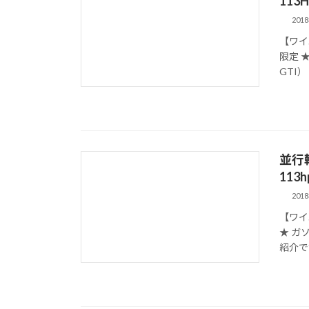
113
201
【ワイ
限定 ★
GTI）
並行輸
113h
201
【ワイ
★ ガ
紹介です