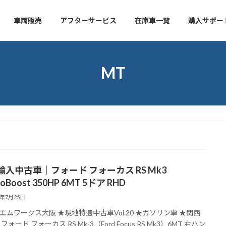
車両販売
アフターサービス
在庫車一覧
購入サポー
MT
輸入中古車｜フォード フォーカス RS Mk3
coBoost 350HP 6MT 5ドア RHD
8年7月25日
エムワークス大阪 ★現地特選中古車Vol.20 ★ガソリン車 ★関西
フォード フォーカス RS Mk-3（Ford Focus RS Mk3）6MT 右ハン