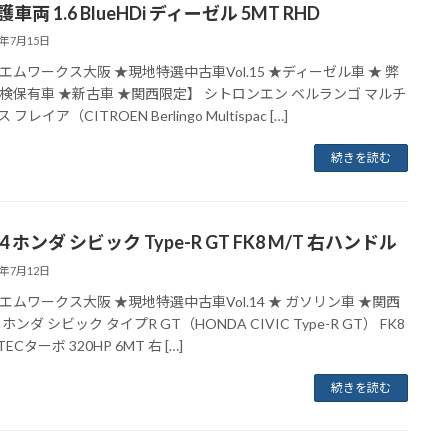
護車両 1.6 BlueHDi ディーゼル 5MT RHD
8年7月15日
エムワークス大阪 ★現地特選中古車Vol.15 ★ディーゼル車 ★ 弊
検保有車 ★新古車 ★関西限定】 シトロンエン ベルランゴ マルチ
フレイア（CITROEN Berlingo Multispac […]
続きを読む
.14 ホンダ シビック Type-R GT FK8 M/T 右ハンドル
8年7月12日
エムワークス大阪 ★現地特選中古車Vol.14 ★ ガソリン車 ★関西
ホンダ シビック タイプR GT（HONDA CIVIC Type-R GT） FK8
VTECターボ 320HP 6MT 右 […]
続きを読む