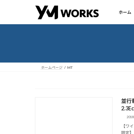
コ
ナ
ン
ビ
ホーム
テ
ゲ
ン
ー
ツ
シ
へ
ョ
ス
ン
キ
に
ッ
移
ホームページ
MT
プ
動
並行
2.3E
201
【ワイ
限定】 