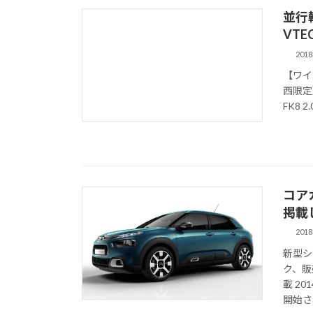
並行輸
VTE
201
【ワイ
西限定】
FK8 2
コア
掲載
201
新型シ
ク、販
載 2
開始さ