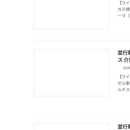
【ワイ
ガス検
ーマ（Fo
並行
ス 介
201
【ワイ
ゼル車
ルチスペー
並行