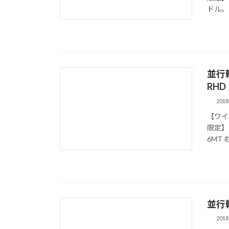
ドル。
並行輸
RHD
201
【ワイ
限定】 
6MT
並行
201