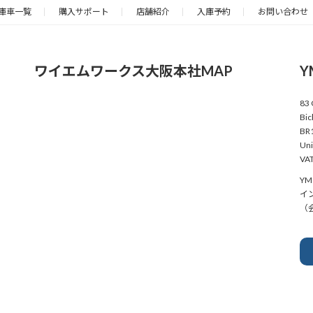
庫車一覧
購入サポート
店舗紹介
入庫予約
お問い合わせ
ワイエムワークス大阪本社MAP
Y
83 
Bic
BR1
Uni
VAT
YM 
イ
（会