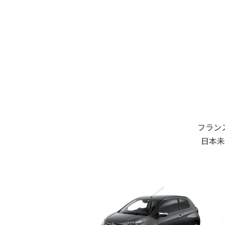
フラン
日本未