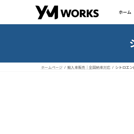
コ
ナ
ン
ビ
ホーム
テ
ゲ
ン
ー
ツ
シ
へ
ョ
ス
ン
キ
に
ッ
移
ホームページ
輸入車販売｜全国納車対応
シトロエン(
プ
動